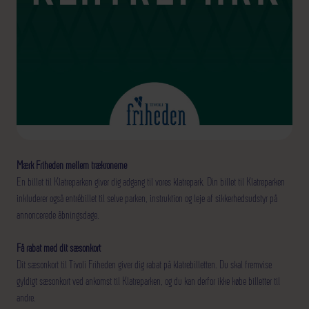
Mærk Friheden mellem trækronerne
En billet til Klatreparken giver dig adgang til vores klatrepark. Din billet til Klatreparken
inkluderer også entrébillet til selve parken, instruktion og leje af sikkerhedsudstyr på
annoncerede åbningsdage.
Få rabat med dit sæsonkort
Dit sæsonkort til Tivoli Friheden giver dig rabat på klatrebilletten. Du skal fremvise
gyldigt sæsonkort ved ankomst til Klatreparken, og du kan derfor ikke købe billetter til
andre.