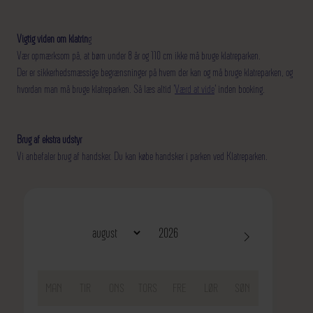
Vigtig viden om klatrin
g
Vær opmærksom på, at børn under 8 år og 110 cm ikke må bruge klatreparken.
Der er sikkerhedsmæssige begrænsninger på hvem der kan og må bruge klatreparken, og
hvordan man må bruge klatreparken. Så læs
altid '
Værd at vide
' inden booking.
Brug af ekstra udstyr
Vi anbefaler brug af handsker. Du kan købe handsker i parken ved Klatreparken.
MAN
TIR
ONS
TORS
FRE
LØR
SØN