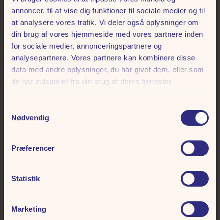
annoncer, til at vise dig funktioner til sociale medier og til
at analysere vores trafik. Vi deler også oplysninger om
din brug af vores hjemmeside med vores partnere inden
for sociale medier, annonceringspartnere og
analysepartnere. Vores partnere kan kombinere disse
data med andre oplysninger, du har givet dem, eller som
de har indsamlet fra din brug af deres tjenester.
14.08.2026, 20.00
Samtykkevalg
Fed Fredag | Zar Paulo | 2026
Nødvendig
Glæd dig til at opleve Zar Paulo, der indtager scenen til Fed Fredag
Præferencer
Statistik
Marketing